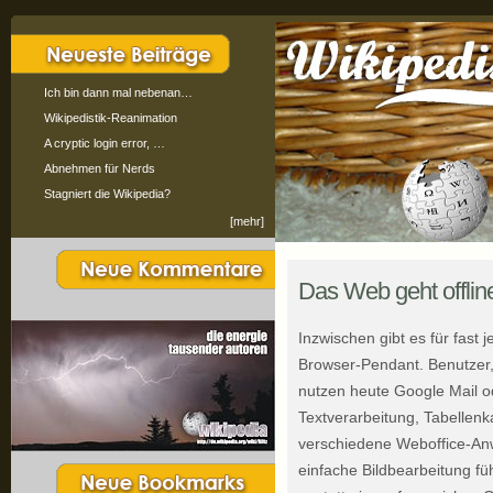
Ich bin dann mal nebenan…
Wikipedistik-Reanimation
A cryptic login error, …
Abnehmen für Nerds
Stagniert die Wikipedia?
[mehr]
Das Web geht offli
Inzwischen gibt es für fast
Browser-Pendant. Benutzer,
nutzen heute Google Mail od
Textverarbeitung, Tabellenk
verschiedene Weboffice-An
einfache Bildbearbeitung fü