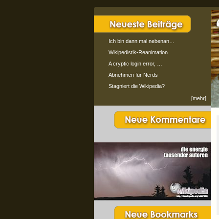
Ich bin dann mal nebenan…
Wikipedistik-Reanimation
A cryptic login error, …
Abnehmen für Nerds
Stagniert die Wikipedia?
[mehr]