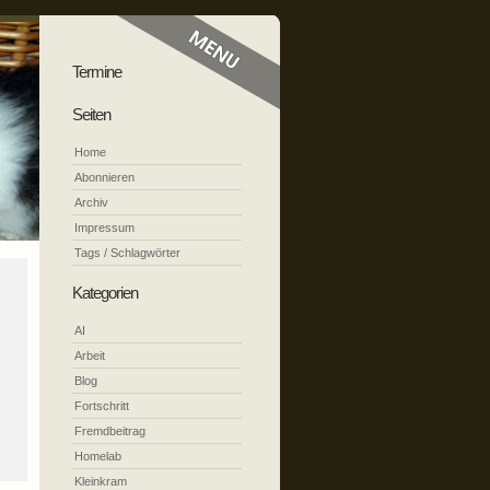
Termine
Seiten
Home
Abonnieren
Archiv
Impressum
Tags / Schlagwörter
Kategorien
AI
Arbeit
Blog
Fortschritt
Fremdbeitrag
Homelab
Kleinkram