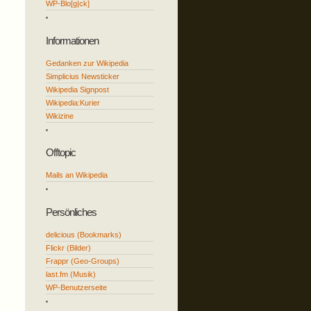
WP-Blo[g|ck]
Informationen
Gedanken zur Wikipedia
Simplicius Newsticker
Wikipedia Signpost
Wikipedia:Kurier
Wikizine
Offtopic
Mails an Wikipedia
Persönliches
delicious (Bookmarks)
Flickr (Bilder)
Frappr (Geo-Groups)
last.fm (Musik)
WP-Benutzerseite