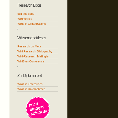
Research Blogs
edit this page
Wikimetrics
Wikis in Organizations
Wissenschaftliches
Research on Meta
Wiki Research Bibliography
Wiki-Research Mailinglist
WikiSym Conference
Zur Diplomarbeit
Wikis in Enterprises
Wikis in Unternehmen