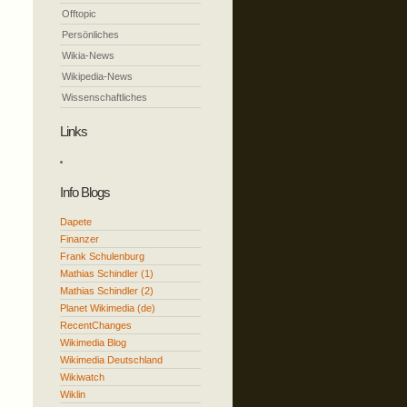
Offtopic
Persönliches
Wikia-News
Wikipedia-News
Wissenschaftliches
Links
Info Blogs
Dapete
Finanzer
Frank Schulenburg
Mathias Schindler (1)
Mathias Schindler (2)
Planet Wikimedia (de)
RecentChanges
Wikimedia Blog
Wikimedia Deutschland
Wikiwatch
Wiklin