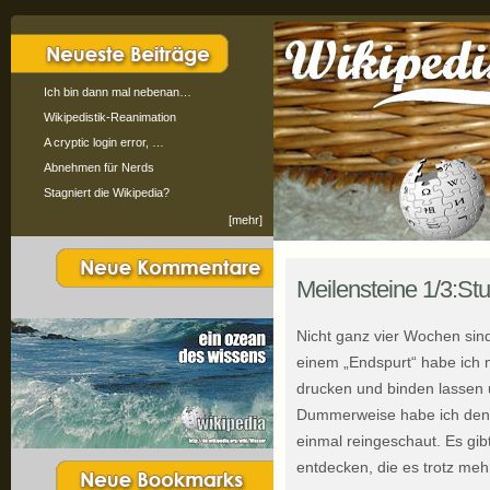
Ich bin dann mal nebenan…
Wikipedistik-Reanimation
A cryptic login error, …
Abnehmen für Nerds
Stagniert die Wikipedia?
[mehr]
Meilensteine 1/3:St
Nicht ganz vier Wochen sind
einem „Endspurt“ habe ich me
drucken und binden lassen 
Dummerweise habe ich den 
einmal reingeschaut. Es gibt
entdecken, die es trotz meh