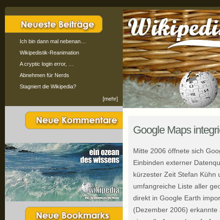
Ich bin dann mal nebenan…
Wikipedistik-Reanimation
A cryptic login error, …
Abnehmen für Nerds
Stagniert die Wikipedia?
[mehr]
Google Maps integrie
Mitte 2006 öffnete sich Goo
Einbinden externer Datenque
kürzester Zeit Stefan Kühn
umfangreiche Liste aller geo
direkt in Google Earth impo
(Dezember 2006) erkannte 