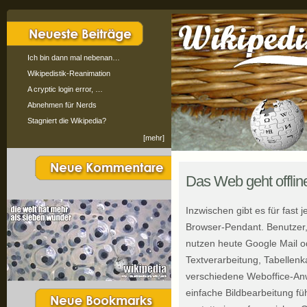
Ich bin dann mal nebenan…
Wikipedistik-Reanimation
A cryptic login error, …
Abnehmen für Nerds
Stagniert die Wikipedia?
[mehr]
Das Web geht offli
Inzwischen gibt es für fast
Browser-Pendant. Benutzer,
nutzen heute Google Mail od
Textverarbeitung, Tabellenk
verschiedene Weboffice-An
einfache Bildbearbeitung fü