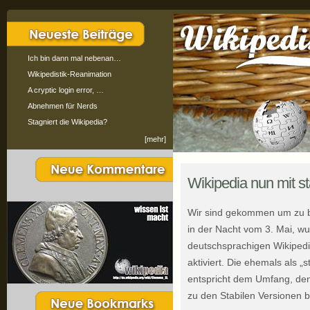
Ich bin dann mal nebenan…
Wikipedistik-Reanimation
A cryptic login error, …
Abnehmen für Nerds
Stagniert die Wikipedia?
[mehr]
Wikipedia nun mit s
Wir sind gekommen um zu b
in der Nacht vom 3. Mai, wu
deutschsprachigen Wikipedi
aktiviert. Die ehemals als „
entspricht dem Umfang, den 
zu den Stabilen Versionen 