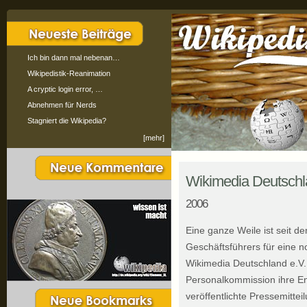
Ich bin dann mal nebenan…
Wikipedistik-Reanimation
A cryptic login error, …
Abnehmen für Nerds
Stagniert die Wikipedia?
[mehr]
Wikimedia Deutschlan
2006
Eine ganze Weile ist seit 
Geschäftsführers für eine n
Wikimedia Deutschland e.V. 
Personalkommission ihre En
veröffentlichte Pressemitteil