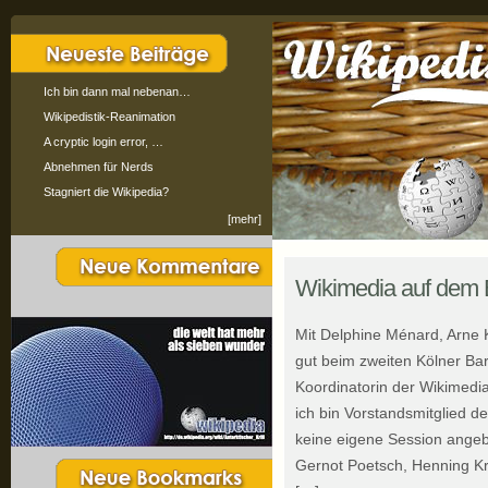
Ich bin dann mal nebenan…
Wikipedistik-Reanimation
A cryptic login error, …
Abnehmen für Nerds
Stagniert die Wikipedia?
[mehr]
Wikimedia auf dem
Mit Delphine Ménard, Arne 
gut beim zweiten Kölner Bar
Koordinatorin der Wikimedia
ich bin Vorstandsmitglied 
keine eigene Session ange
Gernot Poetsch, Henning Kr