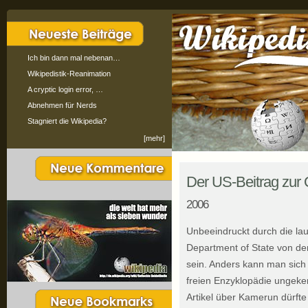
Ich bin dann mal nebenan…
Wikipedistik-Reanimation
A cryptic login error, …
Abnehmen für Nerds
Stagniert die Wikipedia?
[mehr]
Der US-Beitrag zur 
2006
Unbeeindruckt durch die la
Department of State von der
sein. Anders kann man sich 
freien Enzyklopädie unge
Artikel über Kamerun dürfte 