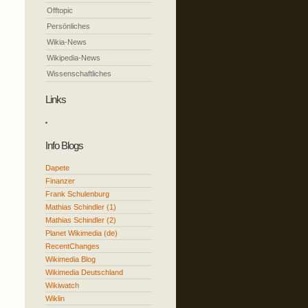
Offtopic
Persönliches
Wikia-News
Wikipedia-News
Wissenschaftliches
Links
Info Blogs
Dapete
Finanzer
Frank Schulenburg
Mathias Schindler (1)
Mathias Schindler (2)
Planet Wikimedia (de)
RecentChanges
Wikimedia Blog
Wikimedia Deutschland
Wikiwatch
Wiklin