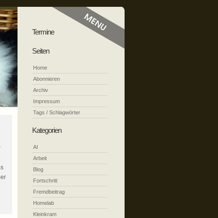
Termine
Seiten
Home
Abonnieren
Archiv
Impressum
Tags / Schlagwörter
Kategorien
AI
r
Arbeit
as
Blog
ber
Fortschritt
Fremdbeitrag
Homelab
Kleinkram