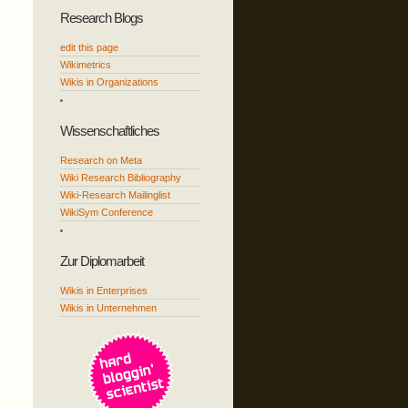
Research Blogs
edit this page
Wikimetrics
Wikis in Organizations
Wissenschaftliches
Research on Meta
Wiki Research Bibliography
Wiki-Research Mailinglist
WikiSym Conference
Zur Diplomarbeit
Wikis in Enterprises
Wikis in Unternehmen