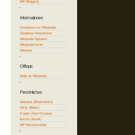
WP-Blo[g|ck]
Informationen
Gedanken zur Wikipedia
Simplicius Newsticker
Wikipedia Signpost
Wikipedia:Kurier
Wikizine
Offtopic
Mails an Wikipedia
Persönliches
delicious (Bookmarks)
Flickr (Bilder)
Frappr (Geo-Groups)
last.fm (Musik)
WP-Benutzerseite