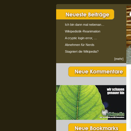
Ich bin dann mal nebenan…
Wikipedistik-Reanimation
A cryptic login error, …
Abnehmen für Nerds
Stagniert die Wikipedia?
[mehr]