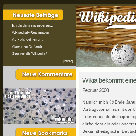
Ich bin dann mal nebenan…
Wikipedistik-Reanimation
A cryptic login error, …
Abnehmen für Nerds
Stagniert die Wikipedia?
[mehr]
Wikia bekommt ein
Februar 2008
Nämlich mich 🙂 Ende Janua
Vertragsverhältnis mit der 
Februar als deutschsprachig
dürfte dem ein oder anderen
Bekanntheitsgrad in Deutsch