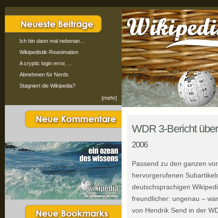
Ich bin dann mal nebenan…
Wikipedistik-Reanimation
A cryptic login error, …
Abnehmen für Nerds
Stagniert die Wikipedia?
[mehr]
WDR 3-Bericht über
2006
Passend zu den ganzen von 
hervorgerufenen Subartikeln
deutschsprachigen Wikipedia
freundlicher: ungenau – wa
von Hendrik Send in der W