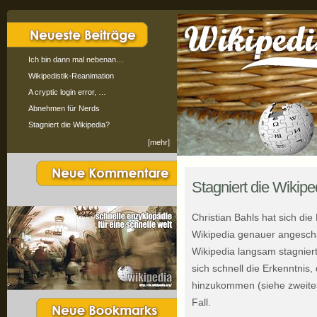
Ich bin dann mal nebenan…
Wikipedistik-Reanimation
A cryptic login error, …
Abnehmen für Nerds
Stagniert die Wikipedia?
[mehr]
Stagniert die Wikipe
Christian Bahls hat sich di
Wikipedia genauer angesch
Wikipedia langsam stagniert
sich schnell die Erkenntnis,
hinzukommen (siehe zweites 
Fall.