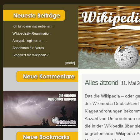
Ich bin dann mal nebenan…
Wikipedistik-Reanimation
A cryptic login error, …
Abnehmen für Nerds
Stagniert die Wikipedia?
[mehr]
Alles ätzend
11. Mai 
Das die Wikipedia – oder g
der Wikimedia Deutschland 
Klageandrohungen bekommen 
Anzahl von Unternehmen und
die in der Wikipedia über si
begreifen ihren Wikipedia-A