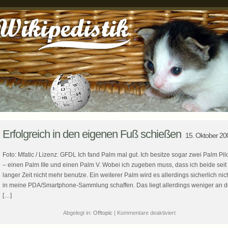
Erfolgreich in den eigenen Fuß schießen
15. Oktober 20
Foto: Mfatic / Lizenz: GFDL Ich fand Palm mal gut. Ich besitze sogar zwei Palm Pil
– einen Palm IIIe und einen Palm V. Wobei ich zugeben muss, dass ich beide seit
langer Zeit nicht mehr benutze. Ein weiterer Palm wird es allerdings sicherlich nic
in meine PDA/Smartphone-Sammlung schaffen. Das liegt allerdings weniger an 
[…]
für
Abgelegt in:
Offtopic
|
Kommentare deaktiviert
Erfolgreich