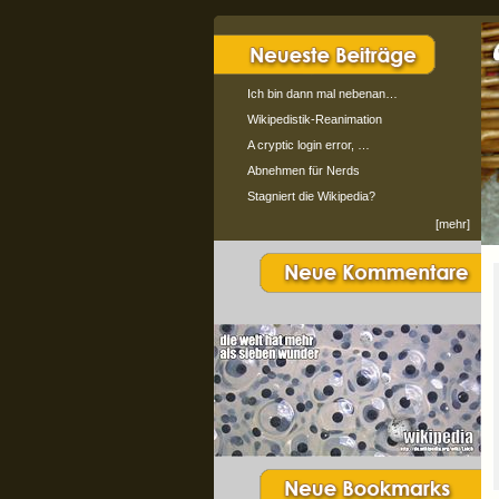
Ich bin dann mal nebenan…
Wikipedistik-Reanimation
A cryptic login error, …
Abnehmen für Nerds
Stagniert die Wikipedia?
[mehr]