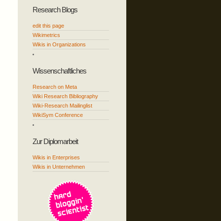
Research Blogs
edit this page
Wikimetrics
Wikis in Organizations
Wissenschaftliches
Research on Meta
Wiki Research Bibliography
Wiki-Research Mailinglist
WikiSym Conference
Zur Diplomarbeit
Wikis in Enterprises
Wikis in Unternehmen