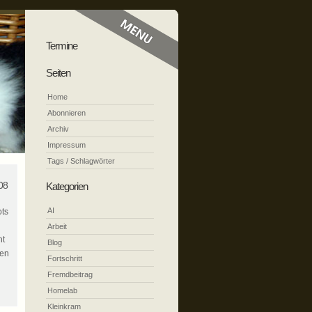
Termine
Seiten
Home
Abonnieren
Archiv
Impressum
Tags / Schlagwörter
08
Kategorien
AI
ots
Arbeit
ht
Blog
den
Fortschritt
Fremdbeitrag
Homelab
Kleinkram