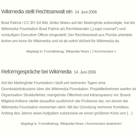
in
den
Wikimedia stellt Rechtsanwalt ein
14. Juni 2006
eigenen
Fuß
Brad Patrick / CC-BY-SA Wie Jimbo Wales auf der Mailingliste ankündigte, hat die
schießen
Wikimedia Foundation Brad Patrick als Rechtsberater („Legal counsel“) und
vorläufigen Executive Officer eingestellt. Der Rechtsanwalt aus Florida arbeitete
bisher pro bono für Wikimedia und ist ab sofort Vollzeit für Wikimedia da.
Abgelegt in:
Fremdbeitrag
,
Wikipedia-News
|
2 Kommentare »
Reformgespräche bei Wikimedia
14. Juni 2006
Auf der Mailingliste Foundation-l läuft seit mehreren Tagen eine
Grundsatzdiskussion über die Wikimedia Foundation. Projektteilnehmer warfen d
Organisation Strukturfehler, mangelnde Offenheit und Intransparenz vor. Board-
Mitglied Anthere stellte daraufhin ausführlich die Probleme dar, vor denen die
Wikimedia Foundation momentan steht. Mit der Gründung mehrerer Komitees
Anfang des Jahres seien Aufgaben sukzessive an einen größeren Kreis von […]
für
Abgelegt in:
Fremdbeitrag
,
Wikipedia-News
|
Kommentare deaktiviert
Reformge
bei