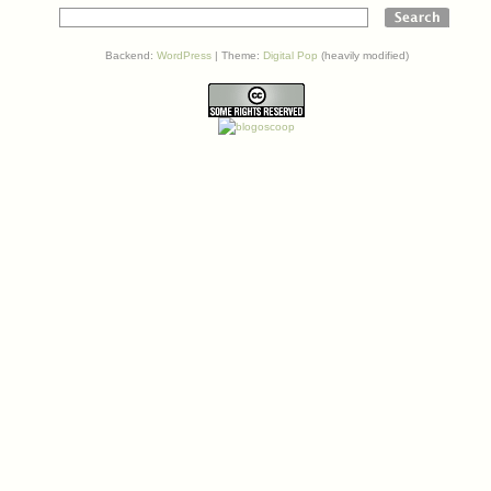
Wikimedia
Backend:
WordPress
| Theme:
Digital Pop
(heavily modified)