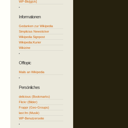
WP-Blo[g|ck]
Informationen
Gedanken zur Wikipedia
Simplicius Newsticker
Wikipedia Signpost
Wikipedia:Kurier
Wikizine
Offtopic
Mails an Wikipedia
Persönliches
delicious (Bookmarks)
Flickr (Bilder)
Frappr (Geo-Groups)
last.fm (Musik)
WP-Benutzerseite