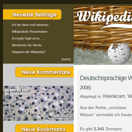
Ich bin dann mal nebenan…
Wikipedistik-Reanimation
A cryptic login error, …
Abnehmen für Nerds
Stagniert die Wikipedia?
[mehr]
Deutschsprachige W
2008)
Kleinkram
W
Abgelegt in:
,
Aus der Reihe „unnützes
Wissen“ vermelde ich heute
Es gibt
2.341
Domains