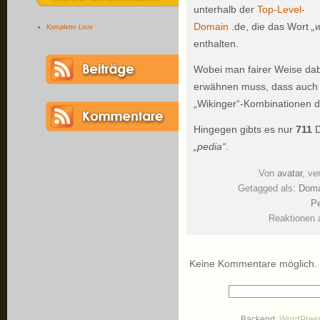
unterhalb der
Top-Level-
Domain
.de, die das Wort
„w
Komplette Liste
enthalten.
Wobei man fairer Weise da
erwähnen muss, dass auch 
„Wikinger“-Kombinationen da
Hingegen gibts es nur
711
D
„pedia“
.
Von
avatar
, ve
Getagged als:
Doma
Pe
Reaktionen 
Keine Kommentare möglich.
Backend:
WordPres