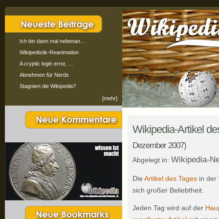
Ich bin dann mal nebenan…
Wikipedistik-Reanimation
A cryptic login error, …
Abnehmen für Nerds
Stagniert die Wikipedia?
[mehr]
Wikipedia-Artikel d
Dezember 2007)
Wikipedia-N
Abgelegt in:
Die
Artikel des Tages
in der
sich großer Beliebtheit.
Jeden Tag wird auf der
Haup