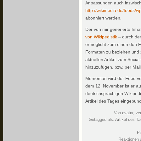
Anpassungen auch inzwische
http://wikimedia.de/feeds/w
abonniert werden.
Der von mir generierte Inhal
von Wikipedistik
– durch de
ermöglicht zum einen den Fe
Formaten zu beziehen und z
aktuellen Artikel zum Soci
hinzuzufügen, bzw. per Mail
Momentan wird der Feed vo
dem 12. November ist er au
deutschsprachigen Wikipedia
Artikel des Tages eingebun
Von
avatar
, ve
Getagged als:
Artikel des T
Pe
Reaktionen 