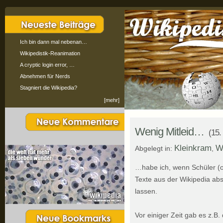
Ich bin dann mal nebenan…
Wikipedistik-Reanimation
A cryptic login error, …
Abnehmen für Nerds
Stagniert die Wikipedia?
[mehr]
Wenig Mitleid…
(15.
Kleinkram
W
Abgelegt in:
,
…habe ich, wenn Schüler (o
Texte aus der Wikipedia ab
lassen.
Vor einiger Zeit gab es z.B.