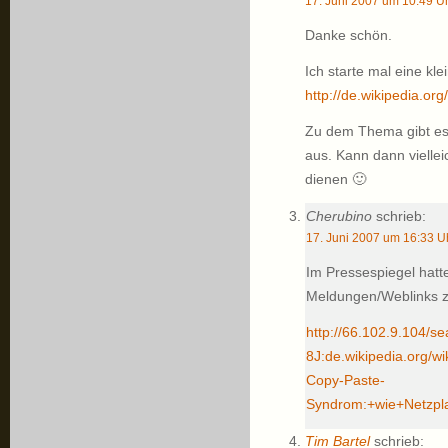
17. Juni 2007 um 10:49 U
Danke schön.
Ich starte mal eine kl
http://de.wikipedia.or
Zu dem Thema gibt es 
aus. Kann dann viellei
dienen 🙂
Cherubino
schrieb:
17. Juni 2007 um 16:33 U
Im Pressespiegel hatt
Meldungen/Weblinks z
http://66.102.9.104/
8J:de.wikipedia.org
Copy-Paste-
Syndrom:+wie+Netzp
Tim Bartel
schrieb: