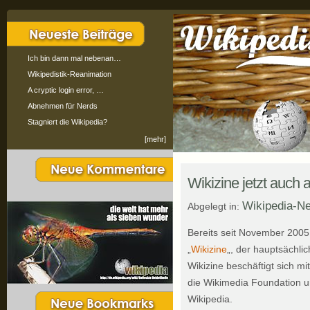
Ich bin dann mal nebenan…
Wikipedistik-Reanimation
A cryptic login error, …
Abnehmen für Nerds
Stagniert die Wikipedia?
[mehr]
Wikizine jetzt auch 
Wikipedia-N
Abgelegt in:
Bereits seit November 2005 
„
Wikizine
„, der hauptsächlic
Wikizine beschäftigt sich 
die Wikimedia Foundation un
Wikipedia.