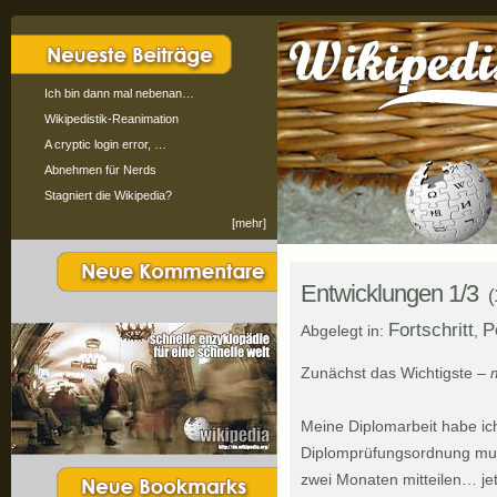
Ich bin dann mal nebenan…
Wikipedistik-Reanimation
A cryptic login error, …
Abnehmen für Nerds
Stagniert die Wikipedia?
[mehr]
Entwicklungen 1/3
(
Fortschritt
P
Abgelegt in:
,
Zunächst das Wichtigste –
Meine Diplomarbeit habe i
Diplomprüfungsordnung muss
zwei Monaten mitteilen… je