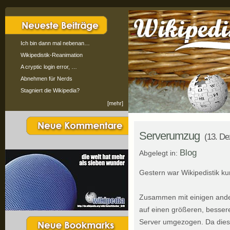
Ich bin dann mal nebenan…
Wikipedistik-Reanimation
A cryptic login error, …
Abnehmen für Nerds
Stagniert die Wikipedia?
[mehr]
Serverumzug
(13. D
Blog
Abgelegt in:
Gestern war Wikipedistik kurz
Zusammen mit einigen andere
auf einen größeren, bessere
Server umgezogen. Da diese