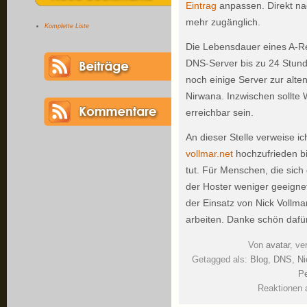
Eintrag
anpassen. Direkt na
mehr zugänglich.
Komplette Liste
Die Lebensdauer eines A-R
DNS-Server bis zu 24 Stun
noch einige Server zur alte
Nirwana. Inzwischen sollte 
erreichbar sein.
An dieser Stelle verweise i
vollmar.net
hochzufrieden b
tut. Für Menschen, die sic
der Hoster weniger geeigne
der Einsatz von Nick Vollm
arbeiten. Danke schön dafür
Von
avatar
, ve
Getagged als:
Blog
,
DNS
,
Ni
Pe
Reaktionen 