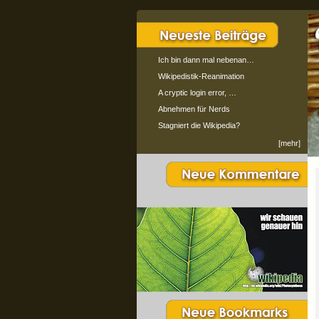
Ich bin dann mal nebenan…
Wikipedistik-Reanimation
A cryptic login error, …
Abnehmen für Nerds
Stagniert die Wikipedia?
[mehr]