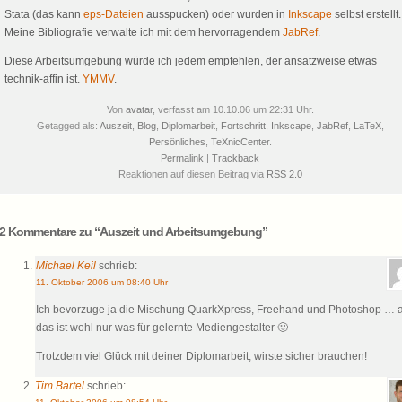
Stata (das kann
eps-Dateien
ausspucken) oder wurden in
Inkscape
selbst erstellt.
Meine Bibliografie verwalte ich mit dem hervorragendem
JabRef
.
Diese Arbeitsumgebung würde ich jedem empfehlen, der ansatzweise etwas
technik-affin ist.
YMMV
.
Von
avatar
, verfasst am 10.10.06 um 22:31 Uhr.
Getagged als:
Auszeit
,
Blog
,
Diplomarbeit
,
Fortschritt
,
Inkscape
,
JabRef
,
LaTeX
,
Persönliches
,
TeXnicCenter
.
Permalink
|
Trackback
Reaktionen auf diesen Beitrag via
RSS 2.0
2 Kommentare zu “Auszeit und Arbeitsumgebung”
Michael Keil
schrieb:
11. Oktober 2006 um 08:40 Uhr
Ich bevorzuge ja die Mischung QuarkXpress, Freehand und Photoshop … 
das ist wohl nur was für gelernte Mediengestalter 🙂
Trotzdem viel Glück mit deiner Diplomarbeit, wirste sicher brauchen!
Tim Bartel
schrieb: