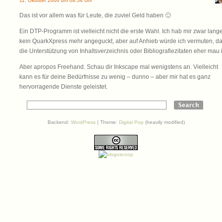
11. Oktober 2006 um 08:54 Uhr
Das ist vor allem was für Leute, die zuviel Geld haben 🙂
Ein DTP-Programm ist vielleicht nicht die erste Wahl. Ich hab mir zwar lang
kein QuarkXpress mehr angeguckt, aber auf Anhieb würde ich vermuten, d
die Unterstützung von Inhaltsverzeichnis oder Bibliografiezitaten eher mau i
Aber apropos Freehand. Schau dir Inkscape mal wenigstens an. Vielleicht
kann es für deine Bedürfnisse zu wenig – dunno – aber mir hat es ganz
hervorragende Dienste geleistet.
Backend:
WordPress
| Theme:
Digital Pop
(heavily modified)