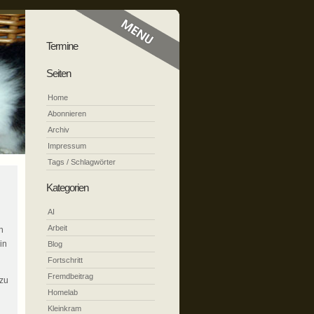
Termine
Seiten
Home
Abonnieren
Archiv
Impressum
Tags / Schlagwörter
Kategorien
AI
Arbeit
h
in
Blog
Fortschritt
Fremdbeitrag
 zu
Homelab
Kleinkram