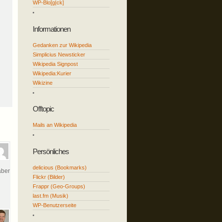
WP-Blo[g|ck]
Informationen
Gedanken zur Wikipedia
Simplicius Newsticker
Wikipedia Signpost
Wikipedia:Kurier
Wikizine
Offtopic
Mails an Wikipedia
Persönliches
delicious (Bookmarks)
aber
Flickr (Bilder)
Frappr (Geo-Groups)
last.fm (Musik)
WP-Benutzerseite