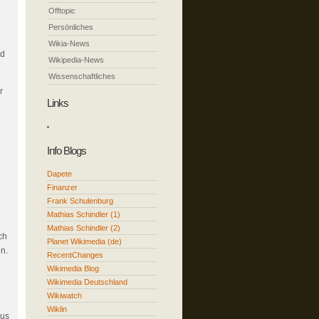
Offtopic
Persönliches
Wikia-News
rd
Wikipedia-News
Wissenschaftliches
r
Links
Info Blogs
Dapete
Finanzer
Frank Schulenburg
Mathias Schindler (1)
Mathias Schindler (2)
ch
Planet Wikimedia (de)
n.
RecentChanges
Wikimedia Blog
Wikimedia Deutschland
Wikiwatch
Wiklin
aus