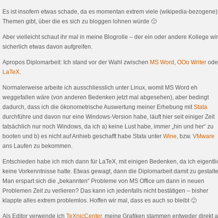
Es ist insofern etwas schade, da es momentan extrem viele (wikipedia-bezogene)
Themen gibt, über die es sich zu bloggen lohnen würde 🙁
Aber vielleicht schaut ihr mal in meine Blogrolle – der ein oder andere Kollege wi
sicherlich etwas davon aufgreifen.
Apropos Diplomarbeit: Ich stand vor der Wahl zwischen
MS Word
,
OOo Writer
ode
LaTeX
.
Normalerweise arbeite ich ausschliesslich unter Linux, womit MS Word eh
weggefallen wäre (von anderen Bedenken jetzt mal abgesehen), aber bedingt
dadurch, dass ich die ökonometrische Auswertung meiner Erhebung mit
Stata
durchführe und davon nur eine Windows-Version habe, läuft hier seit einiger Zeit
tatsächlich nur noch Windows, da ich a) keine Lust habe, immer „hin und her“ zu
booten und b) es nicht auf Anhieb geschafft habe Stata unter
Wine
, bzw.
VMware
ans Laufen zu bekommen.
Entschieden habe ich mich dann für LaTeX, mit einigen Bedenken, da ich eigentli
keine Vorkenntnisse hatte. Etwas gewagt, dann die Diplomarbeit damit zu gestalte
Man erspart sich die „bekannten“ Probleme von MS Office um dann in neuen
Problemen Zeit zu verlieren? Das kann ich jedenfalls nicht bestätigen – bisher
klappte alles extrem problemlos. Hoffen wir mal, dass es auch so bleibt 🙂
Als Editor verwende ich
TeXnicCenter
, meine Grafiken stammen entweder direkt 