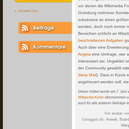
vor denen die Wikimedia Fo
Komplette Liste
Gründung mehrerer Komitee
sukzessive an einen größeren
worden, doch noch immer ma
Bereichen schlicht an Mitarb
beschriebenen Aufgaben
gu
Auch über eine Erweiterung
Angela
eine Umfrage, wer a
interessiert sei. Ungeklärt 
der Community gewählt oder 
diese Mail
). Dass in Kürze 
angeheuert werden soll, s
Dieser Artikel wurde am 7. Juni
Wikipedia:Kurier
übernommen und
auch für alle anderen Beiträge in
Von
avatar
, ve
Getagged als:
Anwalt
,
Boar
Wiki