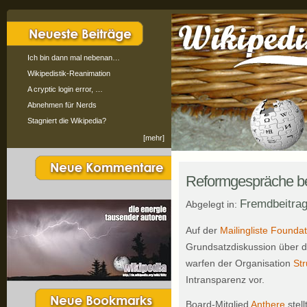
Ich bin dann mal nebenan…
Wikipedistik-Reanimation
A cryptic login error, …
Abnehmen für Nerds
Stagniert die Wikipedia?
[mehr]
Reformgespräche be
Fremdbeitra
Abgelegt in:
Auf der
Mailingliste Foundat
Grundsatzdiskussion über d
warfen der Organisation
Str
Intransparenz vor.
Board-Mitglied
Anthere
stell