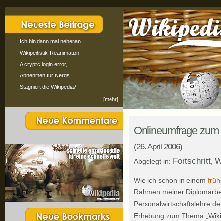
Ich bin dann mal nebenan…
Wikipedistik-Reanimation
A cryptic login error, …
Abnehmen für Nerds
Stagniert die Wikipedia?
[mehr]
Onlineumfrage zum 
(26. April 2006)
Fortschritt
W
Abgelegt in:
,
Wie ich schon in einem
früh
Rahmen meiner Diplomarbei
Personalwirtschaftslehre der
Erhebung zum Thema „Wikis 