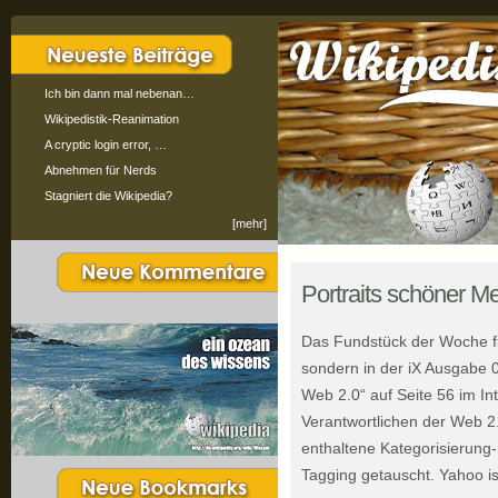
Ich bin dann mal nebenan…
Wikipedistik-Reanimation
A cryptic login error, …
Abnehmen für Nerds
Stagniert die Wikipedia?
[mehr]
Portraits schöner 
Das Fundstück der Woche fin
sondern in der iX Ausgabe
Web 2.0“ auf Seite 56 im In
Verantwortlichen der Web 2
enthaltene Kategorisierun
Tagging getauscht. Yahoo i