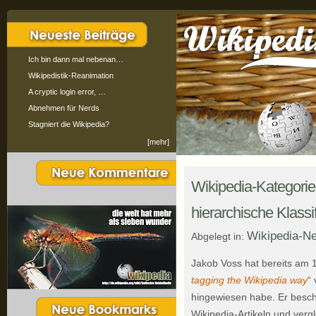
Ich bin dann mal nebenan…
Wikipedistik-Reanimation
A cryptic login error, …
Abnehmen für Nerds
Stagniert die Wikipedia?
[mehr]
Wikipedia-Kategori
hierarchische Klassi
Wikipedia-N
Abgelegt in:
Jakob Voss hat bereits am 10
tagging the Wikipedia way
“ 
hingewiesen habe. Er beschä
Wikipedia-Artikeln und verg