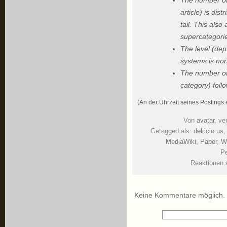
The number of 
article) is dis
tail. This also
supercategori
The level (dept
systems is nor
The number of 
category) foll
(An der Uhrzeit seines Posting
Von
avatar
, ve
Getagged als:
del.icio.us
MediaWiki
,
Paper
,
W
Pe
Reaktionen 
Keine Kommentare möglich.